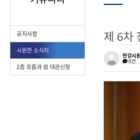
제 6차 
공지사항
시원한 소식지
한강시
0건
2층 흐름과 쉼 대관신청