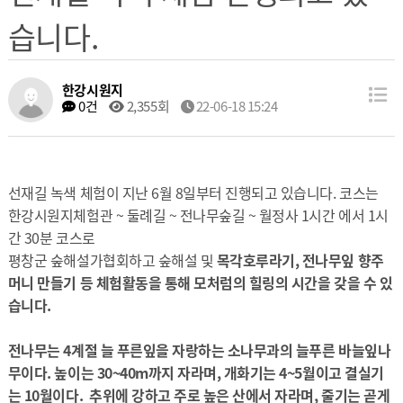
습니다.
한강시원지
0건
2,355회
22-06-18 15:24
선재길 녹색 체험이 지난 6월 8일부터 진행되고 있습니다. 코스는
한강시원지체험관 ~ 둘례길 ~ 전나무숲길 ~ 월정사 1시간 에서 1시
간 30분 코스로
평창군 숲해설가협회하고 숲해설 및
목각호루라기, 전나무잎 향주
머니 만들기 등 체험활동을 통해 모처럼의 힐링의 시간을 갖을 수 있
습니다.
전나무는 4계절 늘 푸른잎을 자랑하는 소나무과의 늘푸른 바늘잎나
무이다. 높이는 30~40m까지 자라며, 개화기는 4~5월이고 결실기
는 10월이다. 추위에 강하고 주로 높은 산에서 자라며, 줄기는 곧게