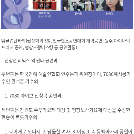
엠클럽난타의(권상희외 5명, 전국댄스공연대회 개막공연, 원주 다이나믹
프리지 공연, 평창관광버스킹 등 공연활동)
신창전 리믹스 외 난타 공연과
두번째는 한국연예 예술인협회 연주분과 위원장이이, 7080쎄시봉가
수인 권석훈 가수의
1. 7080 라이브 신청곡 공연과
세번째는 강원도 주부가요제 대상 및 평창노산가요제 대상을 수상한
한송이 트롯가수의
1. 너에게로 또다시 2. 당돌한 여자 3. 이정표 4. 동백아가씨 공연이